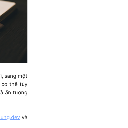
ới, sang một
 có thể tùy
Và ấn tượng
hung.dev
và