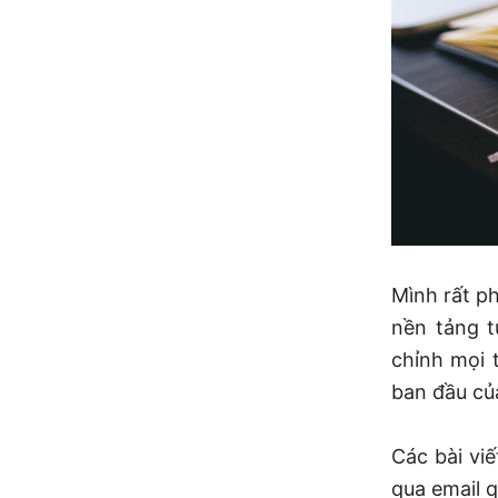
Mình rất ph
nền tảng t
chỉnh mọi 
ban đầu của
Các bài vi
qua email q