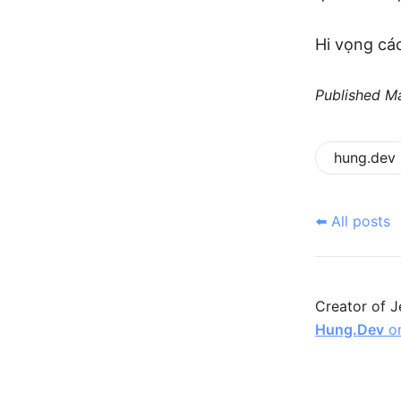
Hi vọng các
Published
Ma
hung.dev
⬅️ All posts
Creator of J
Hung.Dev
on