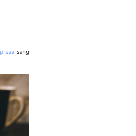
press
sang